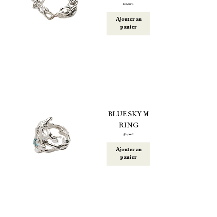
Prix
220,00 €
Ajouter au
panier
BLUE SKY M
RING
Prix
380,00 €
Ajouter au
panier