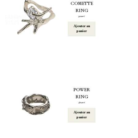
COMETTE
RING
Prix
320,00 €
Ajouter au
panier
POWER
RING
Prix
480,00 €
Ajouter au
panier