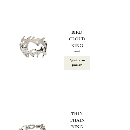
BIRD
CLOUD
RING
Prix
240,00 €
Ajouter au
panier
THIN
CHAIN
RING